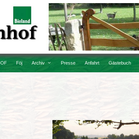
OF
Föj
Archiv
Presse
Anfahrt
Gästebuch