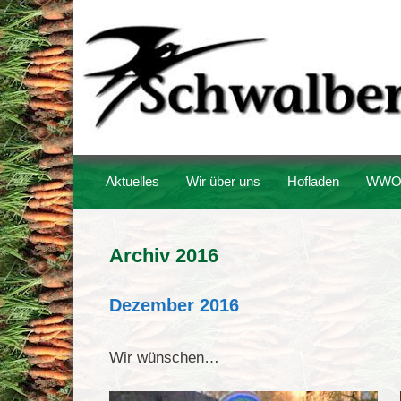
Zum
Inhalt
springen
Aktuelles
Wir über uns
Hofladen
WWO
Archiv 2016
Dezember 2016
Wir wünschen…