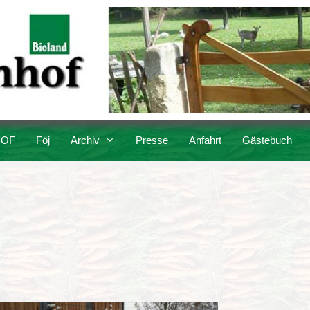
OF
Föj
Archiv
Presse
Anfahrt
Gästebuch